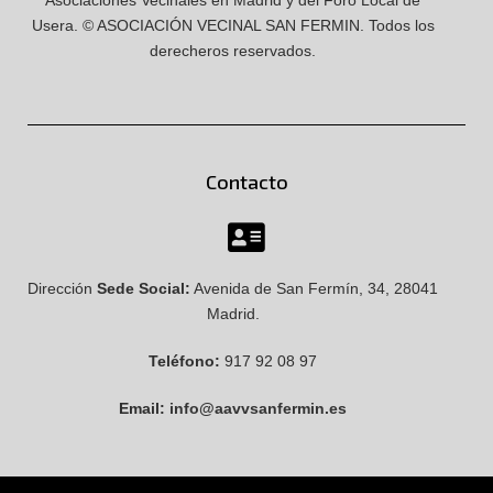
Asociaciones Vecinales en Madrid y del Foro Local de
Usera.
© ASOCIACIÓN VECINAL SAN FERMIN.
Todos los
derecheros reservados.
Contacto
Dirección
Sede Social:
Avenida de San Fermín, 34, 28041
Madrid.
Teléfono:
917 92 08 97
Email:
info@aavvsanfermin.es