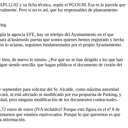
e API.12.02 y su ficha técnica, según el PGOUM. Esa es la parcela que
ralmente. Pero si no es así, que los responsables de planeamiento
king.
según la agencia EFE, hay un teletipo del Ayuntamiento en el que
s para aclarárnoslo puesto que somos quienes hemos registrado y hecha
no lo aclaran, seguimos fundamentados por el propio Ayuntamiento.
y bien, de nuevo lo mismo. ¿Por qué no se han dirigido a los que han
sigue siendo sencilla: que hagan públicos el documento de cesión del
e septiembre para solicitar del Sr. Alcalde, como máxima autoridad
cará, ni está afectado ni modificado por esa propuesta de Parking, y
lidad, pero ninguna modificación de los documentos contractuales.
72 euros de euros (IVA incluido)? Porque esto figura en el nº 8 de
mentarnos que estamos equivocados. Porque lo que queremos es que
ta información.