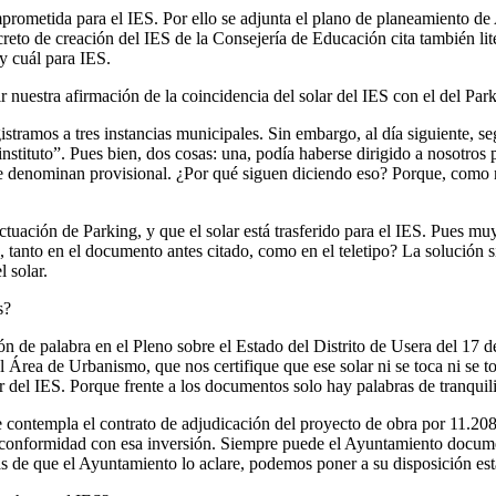
omprometida para el IES. Por ello se adjunta el plano de planeamiento d
eto de creación del IES de la Consejería de Educación cita también lite
y cuál para IES.
r nuestra afirmación de la coincidencia del solar del IES con el del Par
gistramos a tres instancias municipales. Sin embargo, al día siguiente, 
instituto”. Pues bien, dos cosas: una, podía haberse dirigido a nosotro
e denominan provisional. ¿Por qué siguen diciendo eso? Porque, como 
uación de Parking, y que el solar está trasferido para el IES. Pues mu
, tanto en el documento antes citado, como en el teletipo? La solución 
 solar.
s?
 de palabra en el Pleno sobre el Estado del Distrito de Usera del 17 d
 Área de Urbanismo, que nos certifique que ese solar ni se toca ni se to
r del IES. Porque frente a los documentos solo hay palabras de tranqui
contempla el contrato de adjudicación del proyecto de obra por 11.208,
su conformidad con esa inversión. Siempre puede el Ayuntamiento docu
emás de que el Ayuntamiento lo aclare, podemos poner a su disposición es