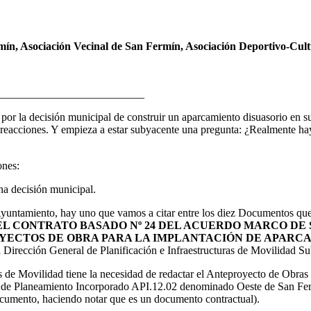
ín, Asociación Vecinal de San Fermín, Asociación Deportivo-Cult
__________________________
 por la decisión municipal de construir un aparcamiento disuasorio en s
reacciones. Y empieza a estar subyacente una pregunta: ¿Realmente hay
ones:
na decisión municipal.
yuntamiento, hay uno que vamos a citar entre los diez Documentos q
EL CONTRATO BASADO Nº 24 DEL ACUERDO MARCO DE 
ECTOS DE OBRA PARA LA IMPLANTACIÓN DE APARCAM
a Dirección General de Planificación e Infraestructuras de Movilidad S
s de Movilidad tiene la necesidad de redactar el Anteproyecto de Obras 
 de Planeamiento Incorporado API.12.02 denominado Oeste de San Ferm
cumento, haciendo notar que es un documento contractual
).