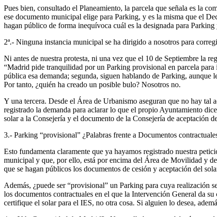
Pues bien, consultado el Planeamiento, la parcela que señala es la c
ese documento municipal elige para Parking, y es la misma que el Decr
hagan público de forma inequívoca cuál es la designada para Parking 
2ª.-
Ninguna instancia municipal se ha dirigido a nosotros para corregi
Ni antes de nuestra protesta, ni una vez que el 10 de Septiembre la re
“Madrid pide tranquilidad por un Parking provisional en parcela para 
pública esa demanda; segunda, siguen hablando de Parking, aunque l
Por tanto, ¿quién ha creado un posible bulo? Nosotros no.
Y una tercera. Desde el Área de Urbanismo aseguran que no hay tal act
registrado la demanda para aclarar lo que el propio Ayuntamiento dice
solar a la Consejería y el documento de la Consejería de aceptación del
3.-
Parking “provisional” ¿Palabras frente a Documentos contractuale
Esto fundamenta claramente que ya hayamos registrado nuestra petición
municipal y que, por ello, está por encima del Área de Movilidad y del
que se hagan públicos los documentos de cesión y aceptación del sola
Además, ¿puede ser “provisional” un Parking para cuya realización se 
los documentos contractuales en el que la Intervención General da 
certifique el solar para el IES, no otra cosa. Si alguien lo desea, ad