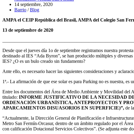
de
Publicación
14 septiembre, 2020
la
de
Categoría
Barrio
/
Blog
entrada:
la
de
AMPA el CEIP República del Brasil, AMPA del Colegio San Ferm
entrada:
la
entrada:
13 de septiembre de 2020
_______________________________________________________
Desde que el jueves día 1o de septiembre registramos nuestra protesta
destinado al IES “Ada Byron”, se han producido múltiples y diversas 
IES? ¿O es un bulo creado sin fundamento?
Ante ello, es necesario hacer las siguientes consideraciones y aclaraci
1ª.-
La afirmación de que ese solar es para Parking no es nuestra, es u
Entre los documentos del Área de Medio Ambiente y Movilidad del A
titulado:
INFORME JUSTIFICATIVO DE LA NECESIDAD D
ORDENACIÓN URBANÍSTICA, ANTEPROYECTOS Y PROY
APARCAMIENTOS DISUASORIOS EN SUPERFICIE)”
,
de l
“Actualmente, la Dirección General de Planificación e Infraestructura
Metro San Fermín-Orcasur, dentro de un ámbito regulado por el Área
con calificación Dotacional Servicios Colectivos”. (Se adjunta est
e do