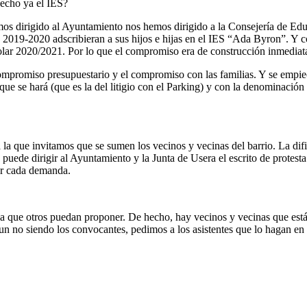
hecho ya el IES?
mos dirigido al Ayuntamiento nos hemos dirigido a la Consejería de Edu
 2019-2020 adscribieran a sus hijos e hijas en el IES “Ada Byron”. Y co
lar 2020/2021. Por lo que el compromiso era de construcción inmedia
compromiso presupuestario y el compromiso con las familias. Y se empiece
 que se hará (que es la del litigio con el Parking) y con la denominaci
la que invitamos que se sumen los vecinos y vecinas del barrio. La difi
puede dirigir al Ayuntamiento y la Junta de Usera el escrito de protest
or cada demanda.
 la que otros puedan proponer. De hecho, hay vecinos y vecinas que está
Aun no siendo los convocantes, pedimos a los asistentes que lo hagan en 